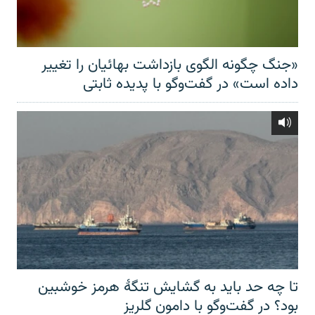
«جنگ چگونه الگوی بازداشت بهائیان را تغییر
داده است» در گفت‌وگو با پدیده ثابتی
تا چه حد باید به گشایش تنگهٔ هرمز خوشبین
بود؟ در گفت‌وگو با دامون گلریز