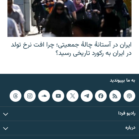
ایران در آستانهٔ چالهٔ جمعیتی؛ چرا افت نرخ تولد
در ایران به رکورد تاریخی رسید؟
به ما بپیوندید
رادیو فردا
درباره