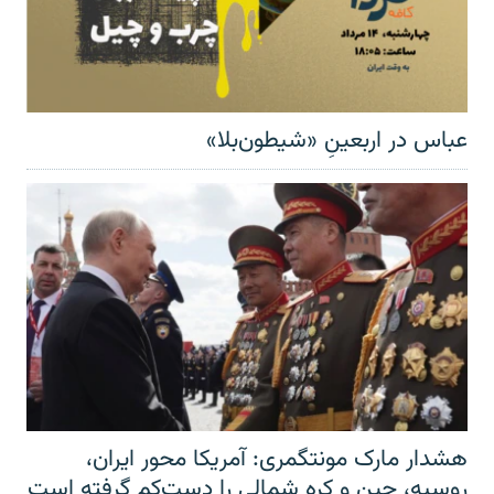
عباس در اربعینِ «شیطون‌بلا»
هشدار مارک مونتگمری: آمریکا محور ایران،
روسیه، چین و کره شمالی را دست‌کم گرفته است