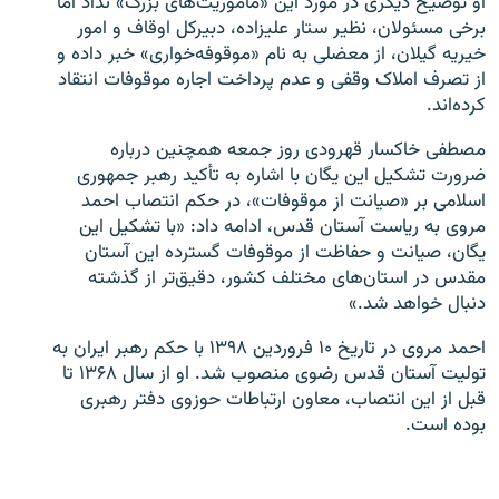
او توضیح دیگری در مورد این «مأموریت‌های بزرگ» نداد اما
برخی مسئولان، نظیر ستار علیزاده، دبیرکل اوقاف و امور
خیریه گیلان، از معضلی به نام «موقوفه‌خواری» خبر داده و
از تصرف املاک وقفی و عدم پرداخت اجاره موقوفات انتقاد
کرده‌اند.
مصطفی خاکسار قهرودی روز جمعه همچنین درباره
ضرورت تشکیل این یگان با اشاره به تأکید رهبر جمهوری
اسلامی بر «صیانت از موقوفات»، در حکم انتصاب احمد
مروی به ریاست آستان قدس، ادامه داد: «با تشکیل این
یگان، صیانت و حفاظت از موقوفات گسترده این آستان
مقدس در استان‌های مختلف کشور، دقیق‌تر از گذشته
دنبال خواهد شد.»
احمد مروی در تاریخ ۱۰ فروردین ۱۳۹۸ با حکم رهبر ایران به
تولیت آستان قدس رضوی منصوب شد. او از سال ۱۳۶۸ تا
قبل از این انتصاب، معاون ارتباطات حوزوی دفتر رهبری
بوده‌ است.