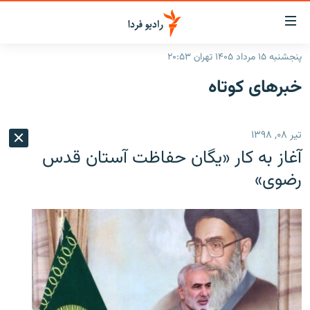
ینک‌های
ابلیت
سترسی
پنجشنبه ۱۵ مرداد ۱۴۰۵ تهران ۲۰:۵۳
ازگشت
صفحه اصلی
خبرهای کوتاه
ازگشت
ایران
ه
نوی
جهان
تیر ۰۸, ۱۳۹۸
صلی
رادیو
فتن
آغاز به کار «یگان حفاظت آستان قدس
ه
پادکست
انتخاب کنید و بشنوید
رضوی»
فحه
چندرسانه‌ای
برنامه‌های رادیویی
ستجو
زنان فردا
فرکانس‌ها
گزارش‌های تصویری
گزارش‌های ویدئویی
English
به ما بپیوندید