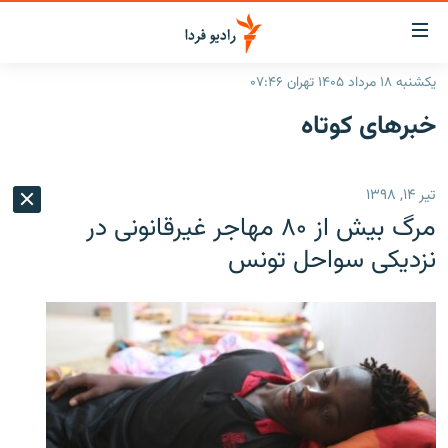
ینک‌های
ابلیت
سترسی
یکشنبه ۱۸ مرداد ۱۴۰۵ تهران ۰۷:۴۶
ازگشت
صفحه اصلی
خبرهای کوتاه
ازگشت
ایران
ه
نوی
جهان
تیر ۱۴, ۱۳۹۸
صلی
رادیو
فتن
مرگ بیش از ۸۰ مهاجر غیرقانونی در
ه
پادکست
انتخاب کنید و بشنوید
نزدیکی سواحل تونس
فحه
چندرسانه‌ای
برنامه‌های رادیویی
ستجو
زنان فردا
فرکانس‌ها
گزارش‌های تصویری
گزارش‌های ویدئویی
English
به ما بپیوندید