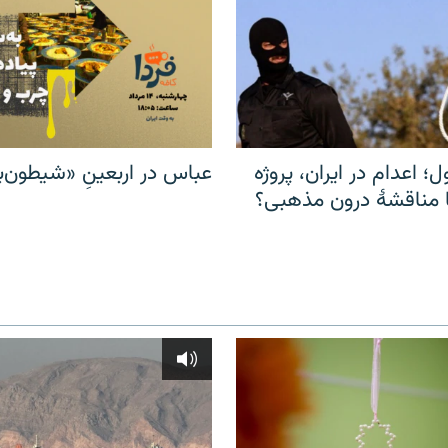
ل؛ اعدام در ایران، پروژه
عباس در اربعینِ «شیطون‌بل
مناقشهٔ درون مذهبی؟