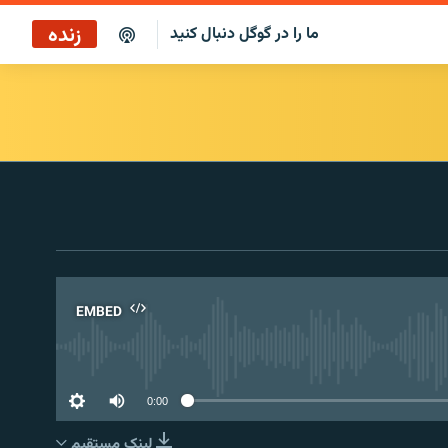
زنده
ما را در گوگل دنبال کنید
پخش آنلاین
پخش رادیویی
پخش آنلاین
پخش ماهواره‌ای
EMBED
No 
0:00
لینک مستقیم