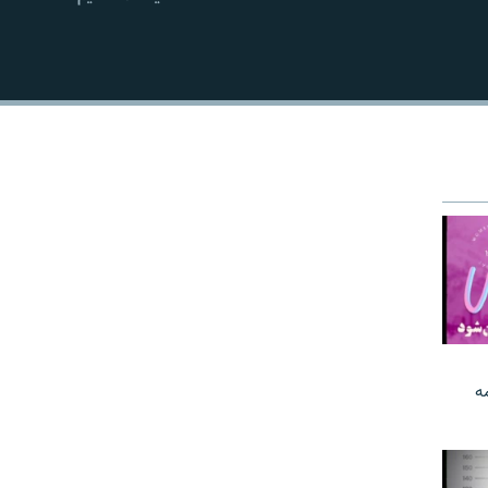
EMBED
ه