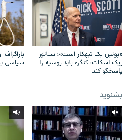
«پوتین یک تبهکار است»؛ سناتور
پاراگراف او
ریک اسکات: کنگره باید روسیه را
سیاسی یا 
پاسخگو کند
بشنوید