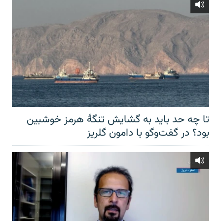
تا چه حد باید به گشایش تنگهٔ هرمز خوشبین
بود؟ در گفت‌وگو با دامون گلریز