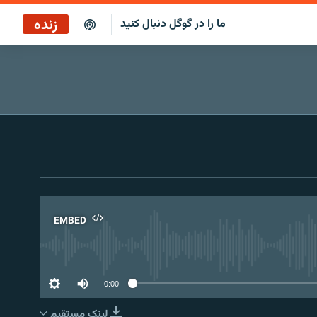
زنده
ما را در گوگل دنبال کنید
پخش آنلاین
پخش رادیویی
پخش آنلاین
پخش ماهواره‌ای
EMBED
No 
0:00
لینک مستقیم