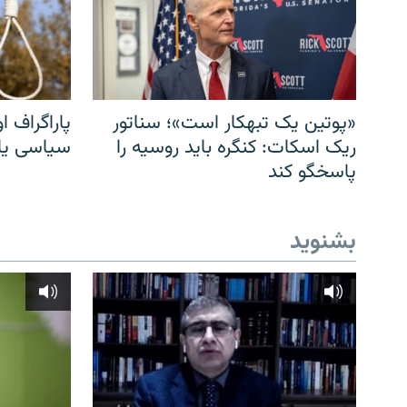
«پوتین یک تبهکار است»؛ سناتور
پاراگراف او
ریک اسکات: کنگره باید روسیه را
سیاسی یا 
پاسخگو کند
بشنوید