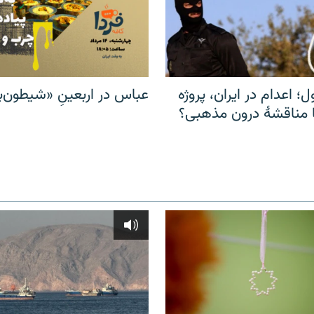
ل؛ اعدام در ایران، پروژه
عباس در اربعینِ «شیطون‌بل
مناقشهٔ درون مذهبی؟