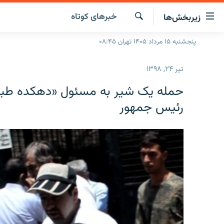
ینک‌های
خبرهای کوتاه
زیربخش‌ها
ابلیت
سترسی
جستجو
پنجشنبه ۱۵ مرداد ۱۴۰۵ تهران ۰۸:۴۵
صفحه اصلی
ازگشت
ایران
ازگشت
تیر ۲۴, ۱۳۹۸
ه
جهان
نوی
حمله یک شیر به مسئول «دهکده طبیع
صلی
رادیو
رئیس جمهور
فتن
پادکست
انتخاب کنید و بشنوید
ه
فحه
چندرسانه‌ای
برنامه‌های رادیویی
ستجو
زنان فردا
فرکانس‌ها
گزارش‌های تصویری
گزارش‌های ویدئویی