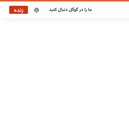
زنده
ما را در گوگل دنبال کنید
پخش آنلاین
پخش رادیویی
پخش آنلاین
پخش ماهواره‌ای