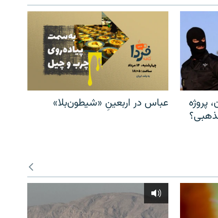
، پروژه
عباس در اربعینِ «شیطون‌بلا»
مذهبی؟