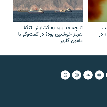
شت
تا چه حد باید به گشایش تنگهٔ
» در
هرمز خوشبین بود؟ در گفت‌وگو با
دامون گلریز