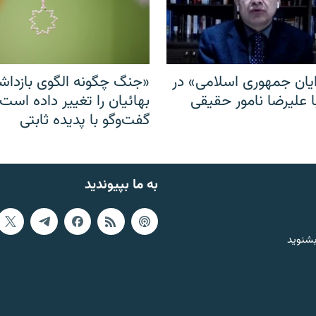
ایان جمهوری اسلامی» در
«جنگ چگونه الگوی بازدا
ا علیرضا نامور حقیقی
بهائیان را تغییر داده است
گفت‌وگو با پدیده ثابتی
به ما بپیوندید
بشنوید