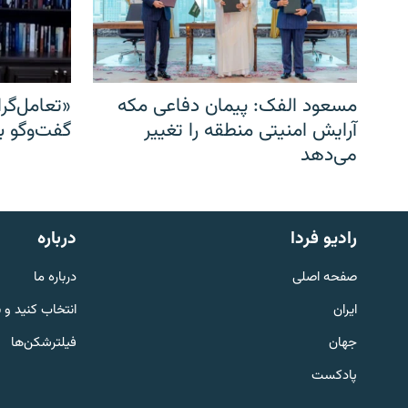
مسعود الفک: پیمان دفاعی مکه
«تعامل‌گر
آرایش امنیتی منطقه را تغییر
گفت‌وگو ب
می‌دهد
English
رادیو فردا
درباره
به ما بپیوندید
صفحه اصلی
درباره ما
ایران
انتخاب کنید و 
جهان
فیلترشکن‌ها
پادکست
زبان‌های دیگر