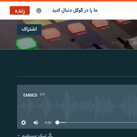
زنده
ما را در گوگل دنبال کنید
اشتراک
پخش آنلاین
پخش رادیویی
پخش آنلاین
پخش ماهواره‌ای
EMBED
No 
0:00
لینک مستقیم