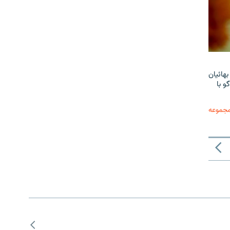
هائیان
و با
مجموعه