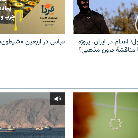
ل؛ اعدام در ایران، پروژه
عباس در اربعینِ «شیطون‌بل
مناقشهٔ درون مذهبی؟