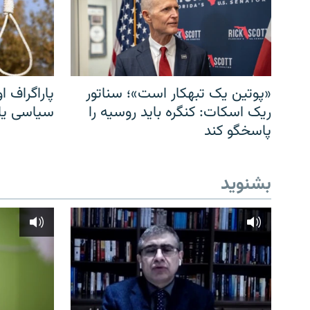
«پوتین یک تبهکار است»؛ سناتور
پاراگراف او
ریک اسکات: کنگره باید روسیه را
سیاسی یا 
پاسخگو کند
بشنوید