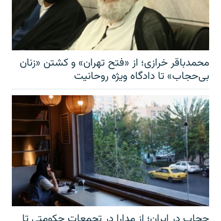
محمدباقر خرازی؛ از «فتح تهران» و کشتن «زنان
بی‌حجاب» تا دادگاه ویژه روحانیت
حجاب در ایران؛ از مدارا در تجمعات حکومتی تا