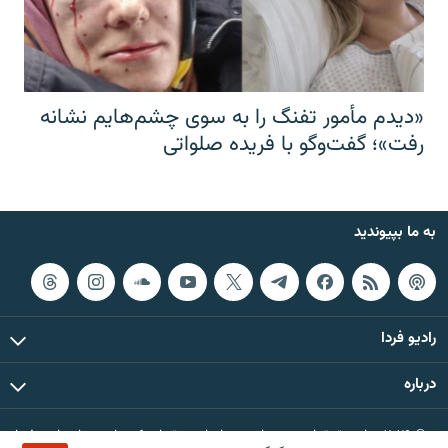
«دیدم مأمور تفنگ را به سوی چشم‌هایم نشانه
رفت»؛ گفت‌و‌گو با فریده صلواتی
به ما بپیوندید
رادیو فردا
درباره
© ۲۰۲۶ تمام حقوق این وب‌سایت، بر اساس مقررات کپی‌رایت، برای رادیو فردا