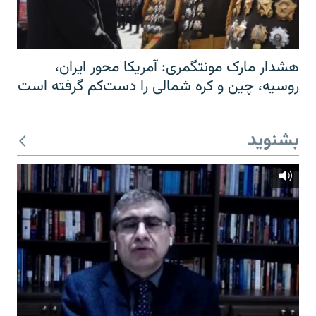
هشدار مارک مونتگمری: آمریکا محور ایران،
روسیه، چین و کره شمالی را دست‌کم گرفته است
بشنوید