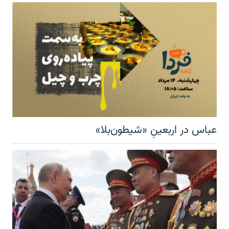
عباس در اربعینِ «شیطون‌بلا»