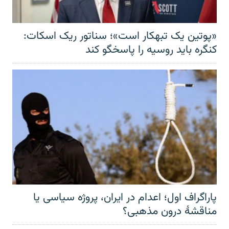
«پوتین یک تبهکار است»؛ سناتور ریک اسکات:
کنگره باید روسیه را پاسخگو کند
پاراگراف اول؛ اعدام در ایران، پروژه سیاسی یا
مناقشهٔ درون مذهبی؟