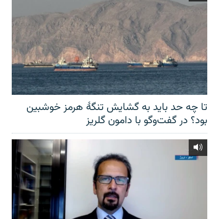
تا چه حد باید به گشایش تنگهٔ هرمز خوشبین
بود؟ در گفت‌وگو با دامون گلریز