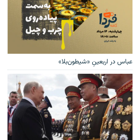
عباس در اربعینِ «شیطون‌بلا»