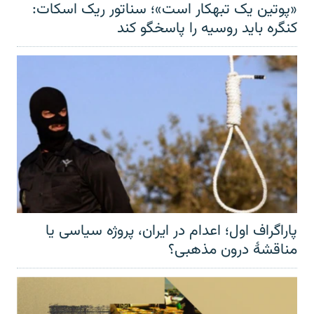
«پوتین یک تبهکار است»؛ سناتور ریک اسکات:
کنگره باید روسیه را پاسخگو کند
پاراگراف اول؛ اعدام در ایران، پروژه سیاسی یا
مناقشهٔ درون مذهبی؟