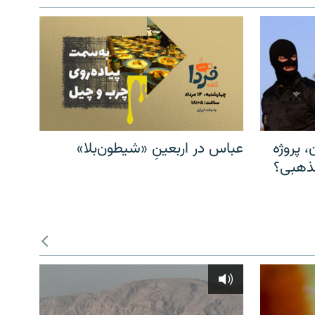
، پروژه
عباس در اربعینِ «شیطون‌بلا»
مذهبی؟