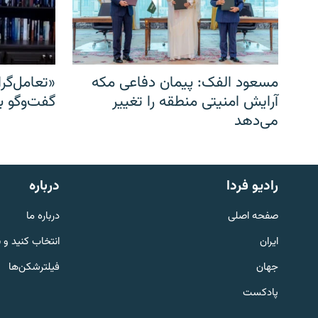
مسعود الفک: پیمان دفاعی مکه
«تعامل‌گر
آرایش امنیتی منطقه را تغییر
گفت‌وگو ب
می‌دهد
English
رادیو فردا
درباره
به ما بپیوندید
صفحه اصلی
درباره ما
ایران
انتخاب کنید و 
جهان
فیلترشکن‌ها
پادکست
زبان‌های دیگر