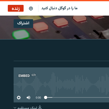
زنده
ما را در گوگل دنبال کنید
اشتراک
EMBED
No 
0:00
لینک مستقیم