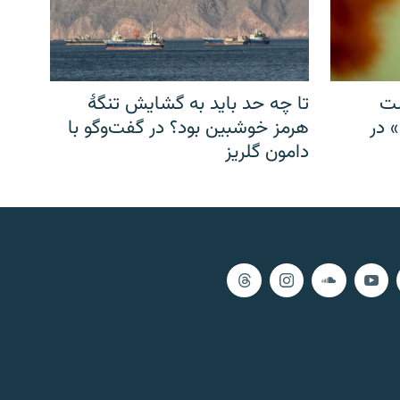
شت
تا چه حد باید به گشایش تنگهٔ
» در
هرمز خوشبین بود؟ در گفت‌وگو با
دامون گلریز