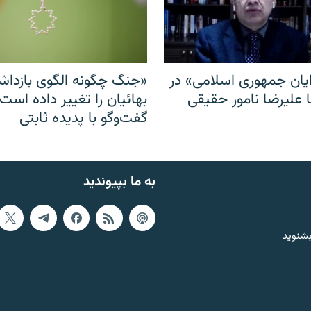
ایان جمهوری اسلامی» در
«جنگ چگونه الگوی بازدا
ا علیرضا نامور حقیقی
بهائیان را تغییر داده است
گفت‌وگو با پدیده ثابتی
به ما بپیوندید
بشنوید