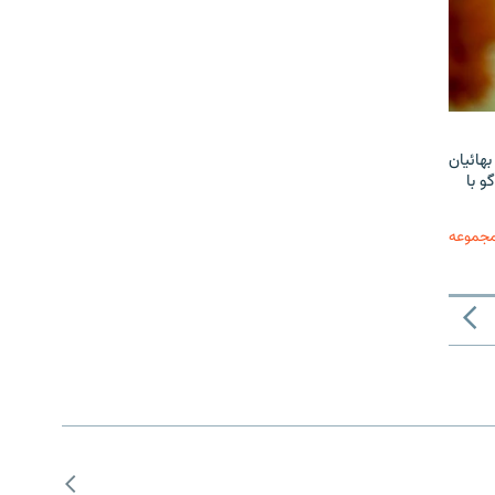
هائیان
و با
مجموعه