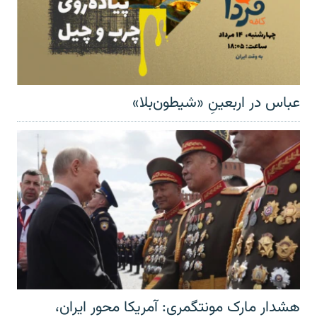
عباس در اربعینِ «شیطون‌بلا»
هشدار مارک مونتگمری: آمریکا محور ایران،