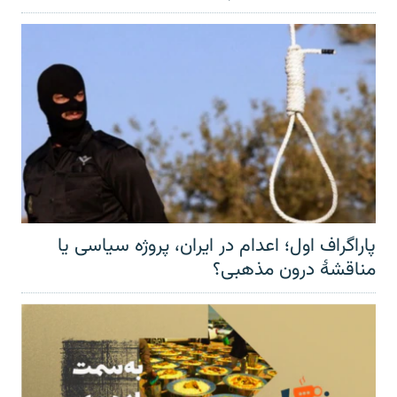
پاراگراف اول؛ اعدام در ایران، پروژه سیاسی یا
مناقشهٔ درون مذهبی؟