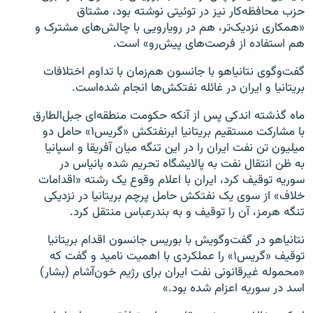
حزب محافظه‌کار نیز در توئیتی نوشته بود، مشتاق
«همکاری نزدیک‌تر، هم در رویارویی با چالش‌های مشترک و
هم استفاده از فرصت‌های پیش‌رو» است.
گفت‌وگوی نتانیاهو با جانسون هم‌زمان با تداوم اختلافات
بریتانیا و ایران در غائله نفتکش‌ها انجام شده‌است.
ماه گذشته اندکی پس از آنکه حکومت منطقه‌ای جبل‌الطارق
با مشارکت مستقیم بریتانیا ابرنفتکش «گریس۱» حامل دو
میلیون تن نفت ایران را در این تنگه میان آفریقا و اسپانیا
به ظن انتقال نفت به پالایشگاه تحریم شده بانیاس در
سوریه توقیف کرد، ایران با اعلام وقوع یک رشته «اقدامات
خلاف» از سوی یک نفتکش حامل پرچم بریتانیا در نزدیکی
تنگه هرمز، آن را توقیف و به بندرعباس منتقل کرد.
نتانیاهو در گفت‌وگویش با بوریس جانسون اقدام بریتانیا
توقیف «گریس۱» را عملکردی با اهمیت نامید و گفت که
«محموله غیرقانونی نفت ایران برای رژیم خون‌آشام (بشار)
اسد در سوریه اعزام شده بود.»