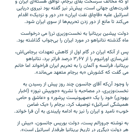
او که مخالف سرسخت بقای برجام، توافق هسته‌ای ایران و
قدرت‌های جهانی است، پیش‌تر نیز گفته بود نیروی دریایی
اسرائیل علیه «قاچاق نفت ایران» «در دور و نزدیک» اقدام
می‌کند تا مانع از دور زدن تحریم‌ها از سوی ایران شود.
دولت پیشین بریتانیا به نخست‌وزیری ترزا می درخواست
ماه گذشته نتانیاهو در مورد ایران را بی‌جواب گذاشته بود.
پس از آنکه ایران در گام اول از کاهش تعهدات برجامی‌اش،
غنی‌سازی اورانیوم را از ۳٫۶۷ درصد فراتر برد، نتانیاهو
بریتانیا، فرانسه و آلمان را به تحریم ایران فراخواند اما خانم
می گفت که کشورش «به برجام متعهد می‌ماند».
با وجود آن‌که آقای جانسون چند روز پیش از رسیدن به
نخست‌وزیری، در مصاحبه با نشریه «جوییش نیوز» (اخبار
یهودی) خود را یک «صهیونیست پرشور» و «عاشق و حامی
همیشگی اسرائیل» توصیف کرد، برجام را «یک ضامن
خوب» نامید و ایران را نیز به ادامه پایبندی به آن فرا خواند.
به نوشته جروزالم پست، دولت بوریس جانسون، «بیش از
هر دولت دیگری در تاریخ بریتانیا طرفدار اسرائیل است».