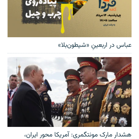
عباس در اربعینِ «شیطون‌بلا»
هشدار مارک مونتگمری: آمریکا محور ایران،