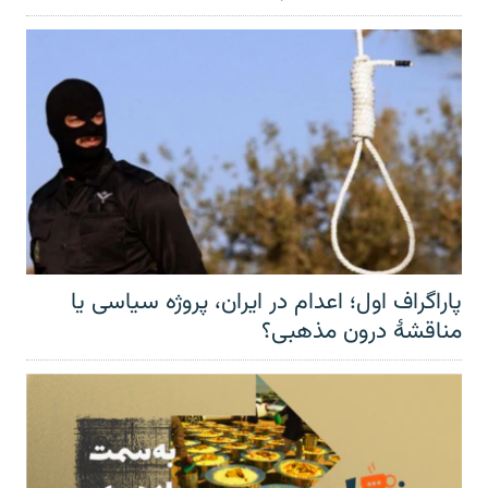
پاراگراف اول؛ اعدام در ایران، پروژه سیاسی یا
مناقشهٔ درون مذهبی؟