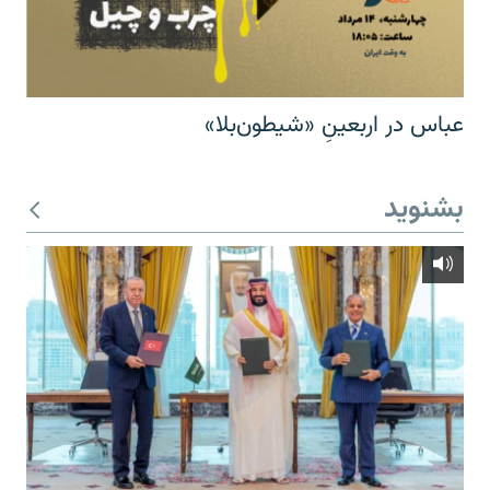
عباس در اربعینِ «شیطون‌بلا»
بشنوید