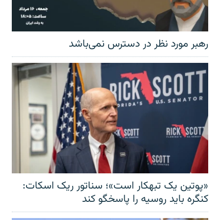
رهبر مورد نظر در دسترس نمی‌باشد
«پوتین یک تبهکار است»؛ سناتور ریک اسکات:
کنگره باید روسیه را پاسخگو کند