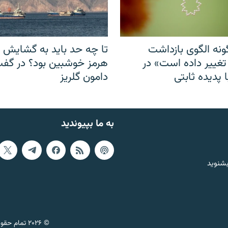
نه الگوی بازداشت
تا چه حد باید به گشایش ت
 تغییر داده است» در
هرمز خوشبین بود؟ در گفت‌
 پدیده ثابتی
دامون گلریز
به ما بپیوندید
بشنوید
© ۲۰۲۶ تمام حقوق این وب‌سایت، بر اساس مقررات کپی‌رایت، برای رادیو فردا محفوظ است.