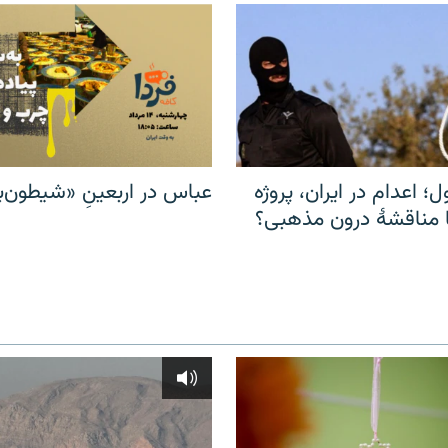
ل؛ اعدام در ایران، پروژه
عباس در اربعینِ «شیطون‌بل
مناقشهٔ درون مذهبی؟