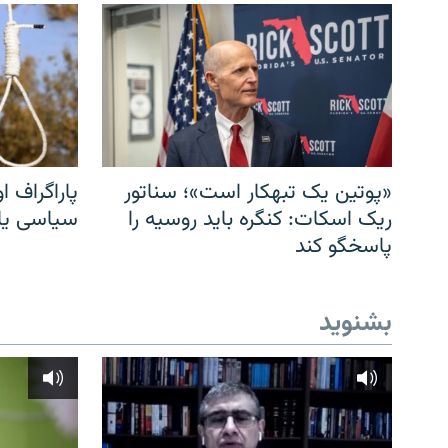
«پوتین یک تبهکار است»؛ سناتور
پاراگراف او
ریک اسکات: کنگره باید روسیه را
سیاسی یا 
پاسخگو کند
بشنوید