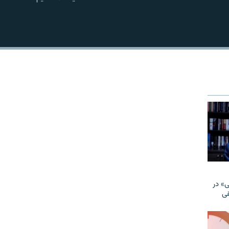
EMBED
» در
قی