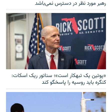
رهبر مورد نظر در دسترس نمی‌باشد
«پوتین یک تبهکار است»؛ سناتور ریک اسکات:
کنگره باید روسیه را پاسخگو کند