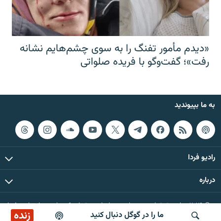
«دیدم مأمور تفنگ را به سوی چشم‌هایم نشانه
رفت»؛ گفت‌و‌گو با فریده صلواتی
به ما بپیوندید
رادیو فردا
درباره
© ۲۰۲۶ تمام حقوق این وب‌سایت، بر اساس مقررات کپی‌رایت، برای رادیو فردا
زنده
ما را در گوگل دنبال کنید
محفوظ است.