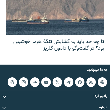
تا چه حد باید به گشایش تنگهٔ هرمز خوشبین
بود؟ در گفت‌وگو با دامون گلریز
به ما بپیوندید
رادیو فردا
درباره