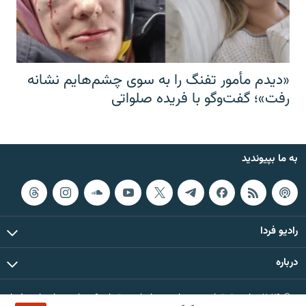
«دیدم مأمور تفنگ را به سوی چشم‌هایم نشانه
رفت»؛ گفت‌و‌گو با فریده صلواتی
به ما بپیوندید
رادیو فردا
درباره
© ۲۰۲۶ تمام حقوق این وب‌سایت، بر اساس مقررات کپی‌رایت، برای رادیو فردا