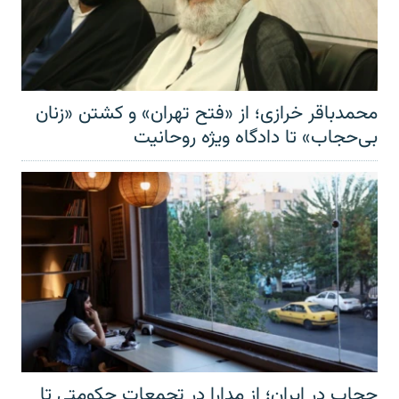
محمدباقر خرازی؛ از «فتح تهران» و کشتن «زنان
بی‌حجاب» تا دادگاه ویژه روحانیت
حجاب در ایران؛ از مدارا در تجمعات حکومتی تا