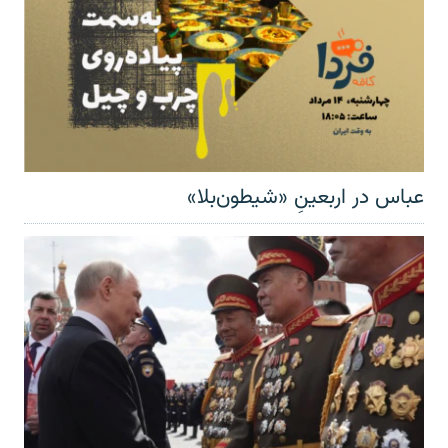
عباس در اربعینِ «شیطون‌بلا»