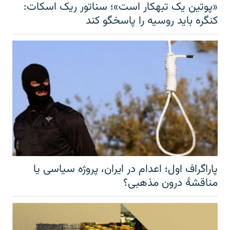
«پوتین یک تبهکار است»؛ سناتور ریک اسکات:
کنگره باید روسیه را پاسخگو کند
پاراگراف اول؛ اعدام در ایران، پروژه سیاسی یا
مناقشهٔ درون مذهبی؟