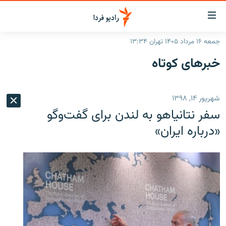
ینک‌های
ابلیت
سترسی
جمعه ۱۶ مرداد ۱۴۰۵ تهران ۱۳:۳۴
ازگشت
صفحه اصلی
خبرهای کوتاه
ازگشت
ایران
ه
نوی
جهان
شهریور ۱۴, ۱۳۹۸
صلی
رادیو
فتن
سفر نتانیاهو به لندن برای گفت‌وگو
ه
پادکست
انتخاب کنید و بشنوید
«درباره ایران»
فحه
چندرسانه‌ای
برنامه‌های رادیویی
ستجو
زنان فردا
فرکانس‌ها
گزارش‌های تصویری
گزارش‌های ویدئویی
English
به ما بپیوندید