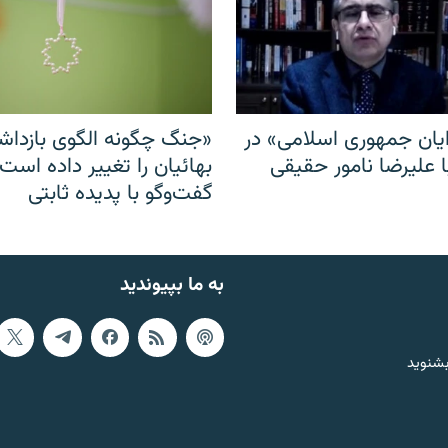
ایان جمهوری اسلامی» در
«جنگ چگونه الگوی بازدا
ا علیرضا نامور حقیقی
بهائیان را تغییر داده است
گفت‌وگو با پدیده ثابتی
به ما بپیوندید
بشنوید