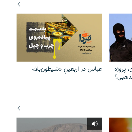
، پروژه
عباس در اربعینِ «شیطون‌بلا»
مذهبی؟