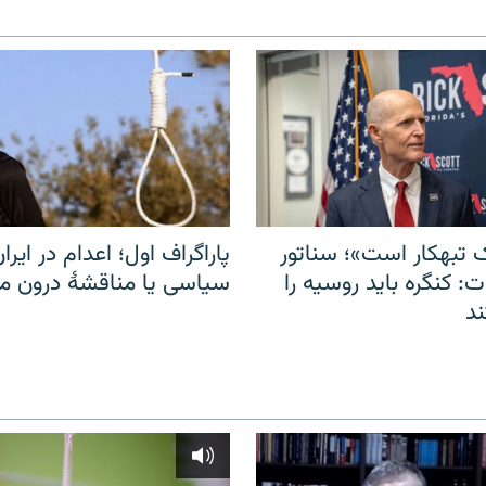
 تبهکار است»؛ سناتور
پاراگراف اول؛ اعدام در ایران
: کنگره باید روسیه را
سیاسی یا مناقشهٔ درون 
د