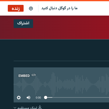
زنده
ما را در گوگل دنبال کنید
اشتراک
EMBED
No 
0:00
لینک مستقیم