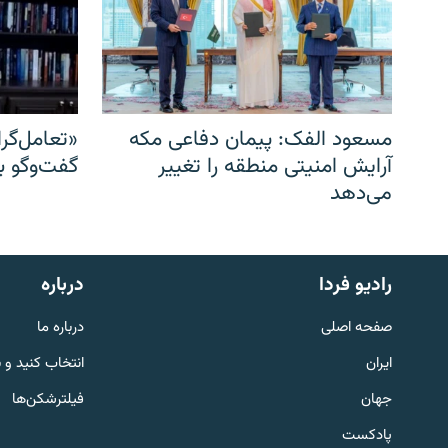
مسعود الفک: پیمان دفاعی مکه
«تعامل‌گر
آرایش امنیتی منطقه را تغییر
گفت‌وگو ب
می‌دهد
English
رادیو فردا
درباره
به ما بپیوندید
صفحه اصلی
درباره ما
ایران
انتخاب کنید و 
جهان
فیلترشکن‌ها
پادکست