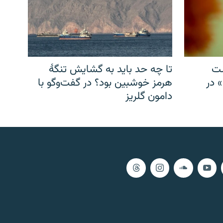
شت
تا چه حد باید به گشایش تنگهٔ
» در
هرمز خوشبین بود؟ در گفت‌وگو با
دامون گلریز