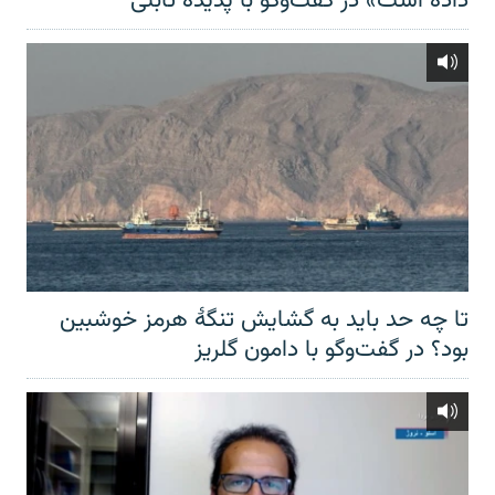
داده است» در گفت‌وگو با پدیده ثابتی
تا چه حد باید به گشایش تنگهٔ هرمز خوشبین
بود؟ در گفت‌وگو با دامون گلریز