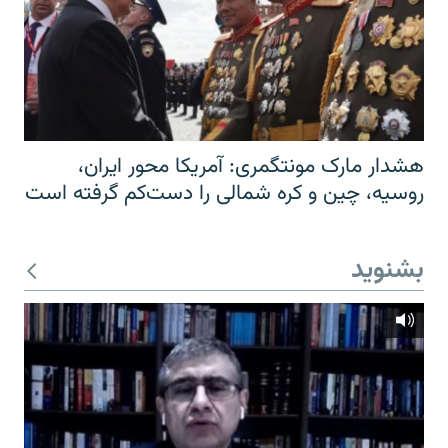
هشدار مارک مونتگمری: آمریکا محور ایران،
روسیه، چین و کره شمالی را دست‌کم گرفته است
بشنوید