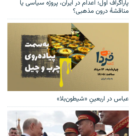
پاراگراف اول؛ اعدام در ایران، پروژه سیاسی یا
مناقشهٔ درون مذهبی؟
عباس در اربعینِ «شیطون‌بلا»