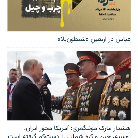
عباس در اربعینِ «شیطون‌بلا»
هشدار مارک مونتگمری: آمریکا محور ایران،
روسیه، چین و کره شمالی را دست‌کم گرفته است