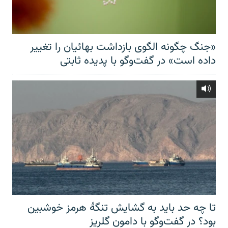
«جنگ چگونه الگوی بازداشت بهائیان را تغییر
داده است» در گفت‌وگو با پدیده ثابتی
تا چه حد باید به گشایش تنگهٔ هرمز خوشبین
بود؟ در گفت‌وگو با دامون گلریز