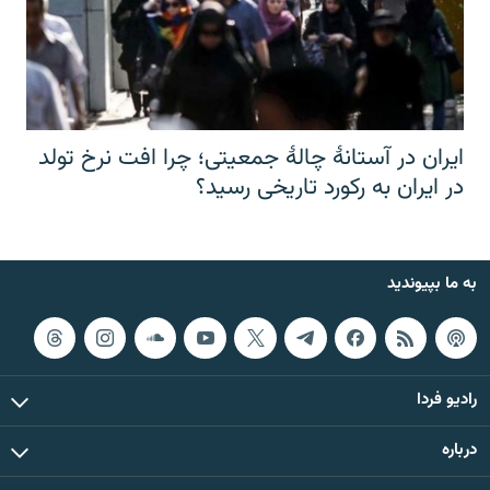
ایران در آستانهٔ چالهٔ جمعیتی؛ چرا افت نرخ تولد
در ایران به رکورد تاریخی رسید؟
به ما بپیوندید
رادیو فردا
درباره