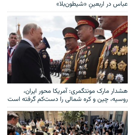
عباس در اربعینِ «شیطون‌بلا»
هشدار مارک مونتگمری: آمریکا محور ایران،
روسیه، چین و کره شمالی را دست‌کم گرفته است