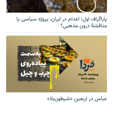
پاراگراف اول؛ اعدام در ایران، پروژه سیاسی یا
مناقشهٔ درون مذهبی؟
عباس در اربعینِ «شیطون‌بلا»