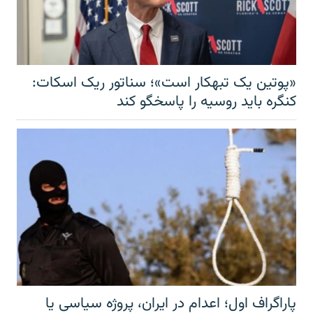
«پوتین یک تبهکار است»؛ سناتور ریک اسکات:
کنگره باید روسیه را پاسخگو کند
پاراگراف اول؛ اعدام در ایران، پروژه سیاسی یا