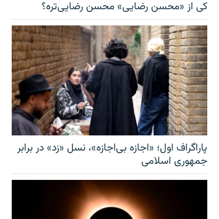
کی از «محسن رضایی» محسن رضایی‌تره؟
پاراگراف اول؛ «اجازه بی‌اجازه»، نسل «زد» در برابر
جمهوری اسلامی