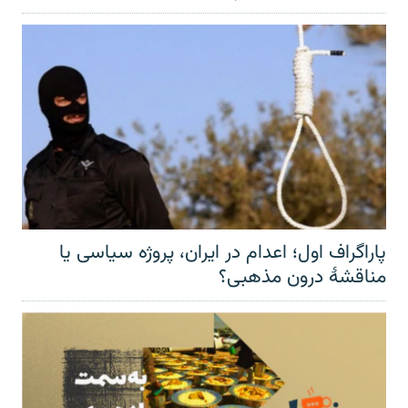
پاراگراف اول؛ اعدام در ایران، پروژه سیاسی یا
مناقشهٔ درون مذهبی؟