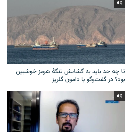
تا چه حد باید به گشایش تنگهٔ هرمز خوشبین
بود؟ در گفت‌وگو با دامون گلریز