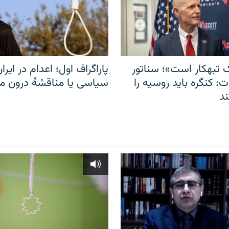
 تبهکار است»؛ سناتور
پاراگراف اول؛ اعدام در ایران
: کنگره باید روسیه را
سیاسی یا مناقشهٔ درون 
د