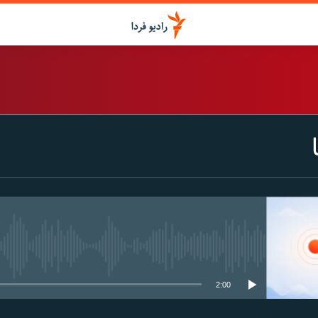
اشتراک
Spotify
CastBox
عضویت
media source currently available
2:00