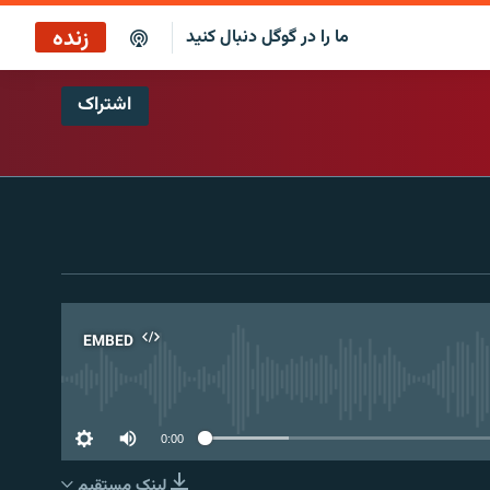
زنده
ما را در گوگل دنبال کنید
اشتراک
بازپخش کافه فردا
پخش رادیویی
پخش آنلاین
پخش ماهواره‌ای
EMBED
No 
0:00
لینک مستقیم