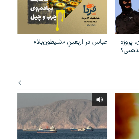
، پروژه
عباس در اربعینِ «شیطون‌بلا»
مذهبی؟