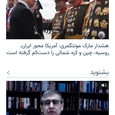
هشدار مارک مونتگمری: آمریکا محور ایران،
روسیه، چین و کره شمالی را دست‌کم گرفته است
بشنوید