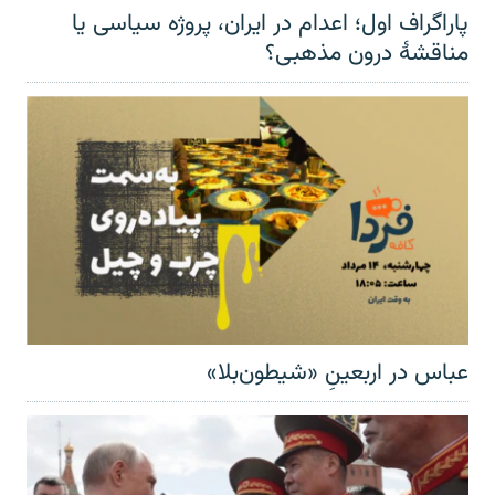
پاراگراف اول؛ اعدام در ایران، پروژه سیاسی یا
مناقشهٔ درون مذهبی؟
عباس در اربعینِ «شیطون‌بلا»