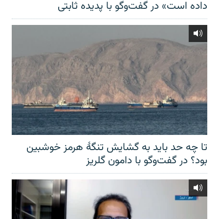
داده است» در گفت‌وگو با پدیده ثابتی
تا چه حد باید به گشایش تنگهٔ هرمز خوشبین
بود؟ در گفت‌وگو با دامون گلریز