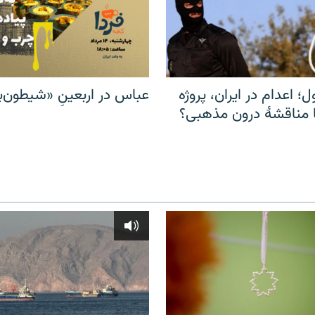
ل؛ اعدام در ایران، پروژه
عباس در اربعینِ «شیطون‌بل
مناقشهٔ درون مذهبی؟