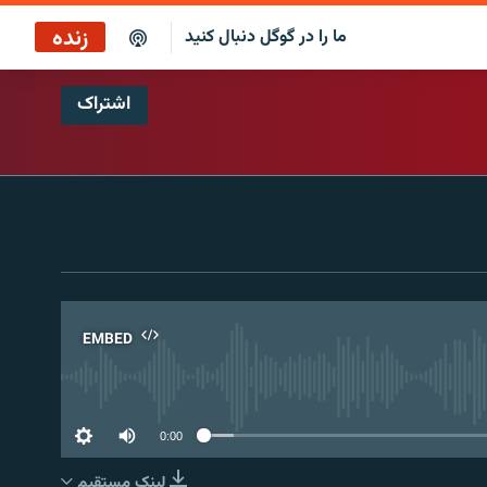
زنده
ما را در گوگل دنبال کنید
اشتراک
پخش آنلاین
پخش رادیویی
پخش آنلاین
پخش ماهواره‌ای
EMBED
No 
0:00
لینک مستقیم