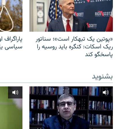
«پوتین یک تبهکار است»؛ سناتور
پاراگراف او
ریک اسکات: کنگره باید روسیه را
سیاسی یا 
پاسخگو کند
بشنوید