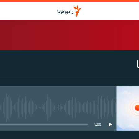
اشتراک
Spotify
CastBox
عضویت
media source currently available
5:00