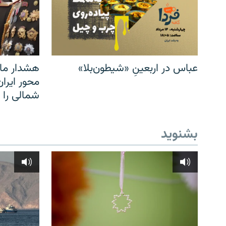
عباس در اربعینِ «شیطون‌بلا»
هشدار مار
محور ایرا
شمالی را
بشنوید