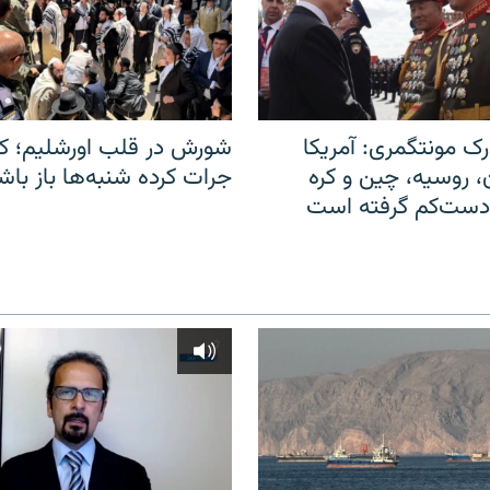
ک مونتگمری: آمریکا
شورش در قلب اورشلیم؛ کا
ن، روسیه، چین و کره
جرات کرده شنبه‌ها باز باش
 دست‌کم گرفته است