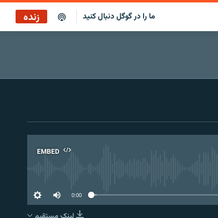
زنده
ما را در گوگل دنبال کنید
بازپخش کافه فردا
پخش رادیویی
پخش آنلاین
پخش ماهواره‌ای
EMBED
No 
0:00
لینک مستقیم