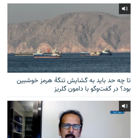
تا چه حد باید به گشایش تنگهٔ هرمز خوشبین
بود؟ در گفت‌وگو با دامون گلریز