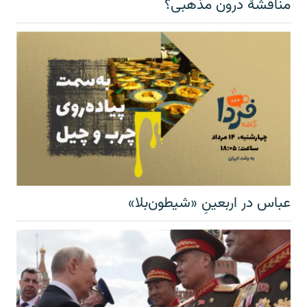
مناقشهٔ درون مذهبی؟
عباس در اربعینِ «شیطون‌بلا»