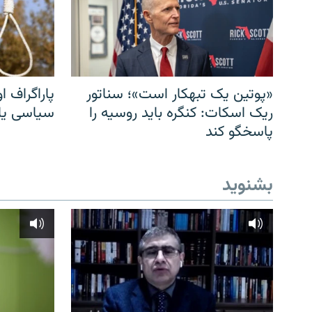
«پوتین یک تبهکار است»؛ سناتور
پاراگراف او
ریک اسکات: کنگره باید روسیه را
سیاسی یا 
پاسخگو کند
بشنوید