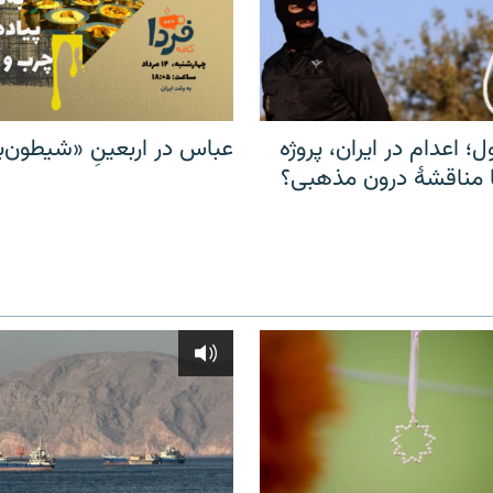
ل؛ اعدام در ایران، پروژه
عباس در اربعینِ «شیطون‌بل
مناقشهٔ درون مذهبی؟