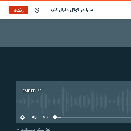
زنده
ما را در گوگل دنبال کنید
پوشش خبری ساعت ۱۷:۰۰
پخش رادیویی
پخش آنلاین
پخش ماهواره‌ای
EMBED
No 
0:00
لینک مستقیم