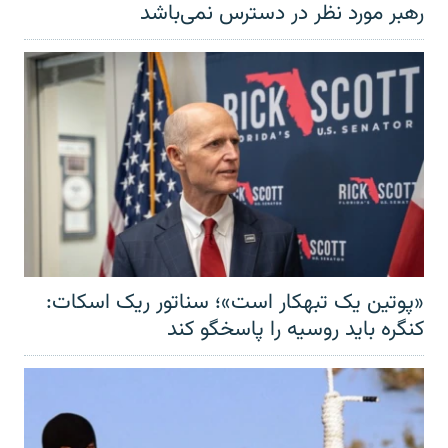
رهبر مورد نظر در دسترس نمی‌باشد
«پوتین یک تبهکار است»؛ سناتور ریک اسکات:
کنگره باید روسیه را پاسخگو کند