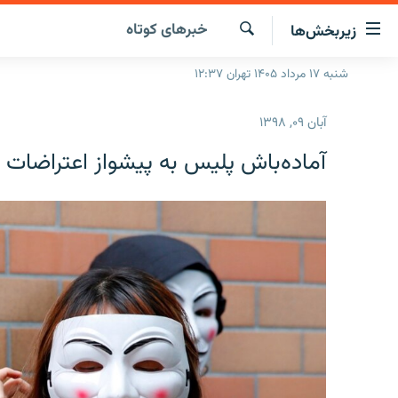
ینک‌های
خبرهای کوتاه
زیربخش‌ها
ابلیت
سترسی
جستجو
شنبه ۱۷ مرداد ۱۴۰۵ تهران ۱۲:۳۷
صفحه اصلی
ازگشت
ایران
ازگشت
آبان ۰۹, ۱۳۹۸
ه
جهان
نوی
آماده‌باش پلیس به پیشواز اعتراضات 
صلی
رادیو
فتن
پادکست
انتخاب کنید و بشنوید
ه
فحه
چندرسانه‌ای
برنامه‌های رادیویی
ستجو
زنان فردا
فرکانس‌ها
گزارش‌های تصویری
گزارش‌های ویدئویی