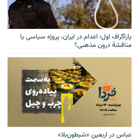
پاراگراف اول؛ اعدام در ایران، پروژه سیاسی یا
مناقشهٔ درون مذهبی؟
عباس در اربعینِ «شیطون‌بلا»