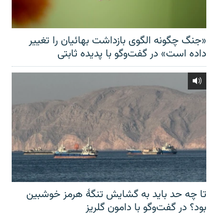
«جنگ چگونه الگوی بازداشت بهائیان را تغییر
داده است» در گفت‌وگو با پدیده ثابتی
تا چه حد باید به گشایش تنگهٔ هرمز خوشبین
بود؟ در گفت‌وگو با دامون گلریز