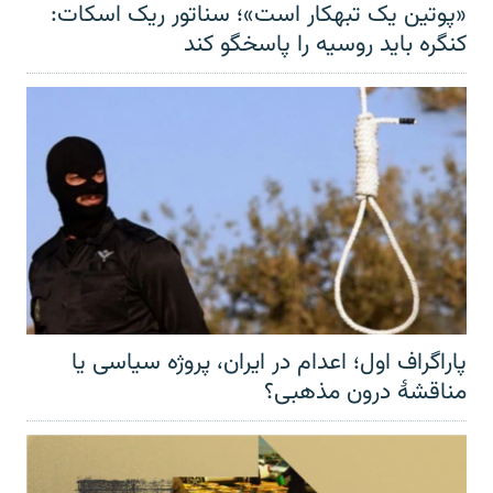
«پوتین یک تبهکار است»؛ سناتور ریک اسکات:
کنگره باید روسیه را پاسخگو کند
پاراگراف اول؛ اعدام در ایران، پروژه سیاسی یا
مناقشهٔ درون مذهبی؟