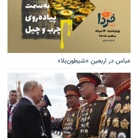
عباس در اربعینِ «شیطون‌بلا»