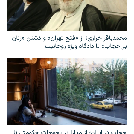
محمدباقر خرازی؛ از «فتح تهران» و کشتن «زنان
بی‌حجاب» تا دادگاه ویژه روحانیت
حجاب در ایران؛ از مدارا در تجمعات حکومتی تا