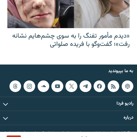
«دیدم مأمور تفنگ را به سوی چشم‌هایم نشانه
رفت»؛ گفت‌و‌گو با فریده صلواتی
به ما بپیوندید
رادیو فردا
درباره
© ۲۰۲۶ تمام حقوق این وب‌سایت، بر اساس مقررات کپی‌رایت، برای رادیو فردا