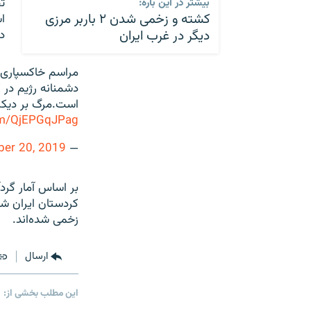
ت
بیشتر در این باره:
کشته و زخمی شدن ۲ باربر مرزی
ا
دیگر در غرب ایران
د
مراسم خاکسپاری نوجوا
دشمنانه رژیم در 
است.مرگ بر دیکتا
com/QjEPGqJPag
er 20, 2019
— Amjad Hossein Panahi (@amjad_panahi)
بر اساس آمار گرد
زخمی شده‌اند.
ارسال
این مطلب بخشی از: