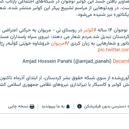
صاویر یافتن جسد این کولبر نوجوان در شبکه‌های اجتماعی بازتاب گس
ست. در ویدئوهایی از مراسم تشییع پیکر این کولبر منتشر شده، شع
یکتاتور» نیز شنیده می‌شود.
ن ۱۴ ساله
#کولبر
در روستای نی - مریوان به حرکتی اعتراضی 
کردستان تبدیل شد.مردم شعار می دهند: نیروی سپاه پاسداران مسئ
تور و شعارهایی به زبان کردی /
#مریوان
خرۆشاوه خوێنی کۆڵبەر ڕژا
pic.twitter.
Decemb
آوری‌شده از سوی شبکه حقوق بشر کردستان، از ابتدای آذرماه تاکنون
دسترسی بدون فیلترشکن
به ما بپیوندید
نسخه چاپی