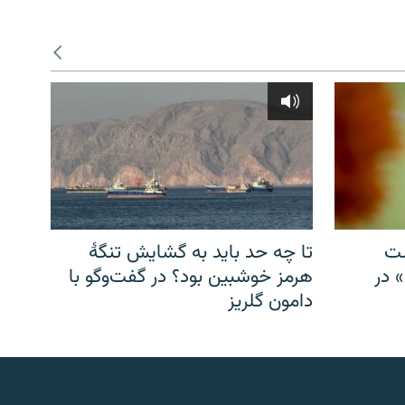
شت
تا چه حد باید به گشایش تنگهٔ
» در
هرمز خوشبین بود؟ در گفت‌وگو با
دامون گلریز