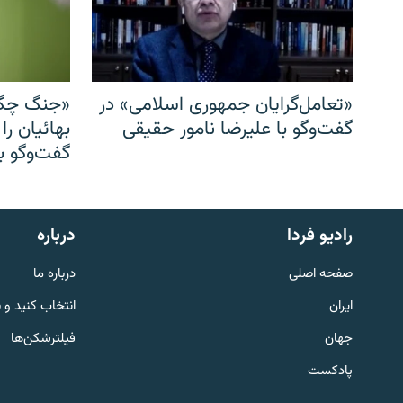
«تعامل‌گرایان جمهوری اسلامی» در
«جنگ چگو
گفت‌وگو با علیرضا نامور حقیقی
بهائیان را
گفت‌وگو با
English
رادیو فردا
درباره
به ما بپیوندید
صفحه اصلی
درباره ما
ایران
انتخاب کنید و 
جهان
فیلترشکن‌ها
پادکست
زبان‌های دیگر