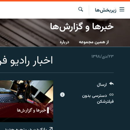
ینک‌های
زیربخش‌ها
ابلیت
سترسی
جستجو
خبرها و گزارش‌ها
صفحه اصلی
ازگشت
ایران
ازگشت
از همین مجموعه
درباره
ه
جهان
نوی
اخبار رادیو فردا
۲۳/دی/۱۳۹۸
صلی
رادیو
فتن
پادکست
انتخاب کنید و بشنوید
ه
فحه
چندرسانه‌ای
برنامه‌های رادیویی
ستجو
ارسال
زنان فردا
فرکانس‌ها
گزارش‌های تصویری
دسترسی بدون
گزارش‌های ویدئویی
فیلترشکن
بازکردن در پنجره جدید