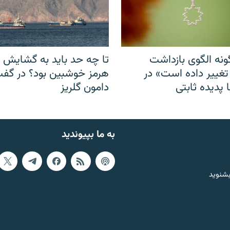
نه الگوی بازداشت
تا چه حد باید به گشایش ت
 تغییر داده است» در
هرمز خوشبین بود؟ در گفت‌
 پدیده ثابتی
دامون گلریز
به ما بپیوندید
بشنوید