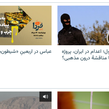
ل؛ اعدام در ایران، پروژه
عباس در اربعینِ «شیطون‌بل
مناقشهٔ درون مذهبی؟