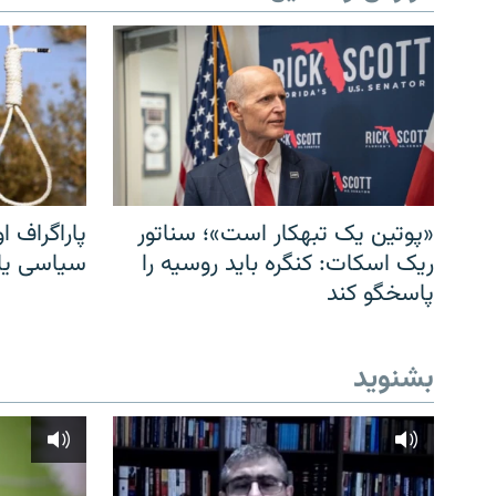
«پوتین یک تبهکار است»؛ سناتور
پاراگراف او
ریک اسکات: کنگره باید روسیه را
سیاسی یا 
پاسخگو کند
بشنوید