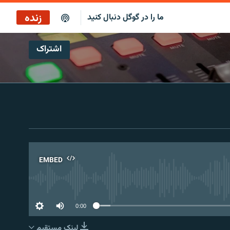
زنده
ما را در گوگل دنبال کنید
اشتراک
EMBED
No 
0:00
لینک مستقیم