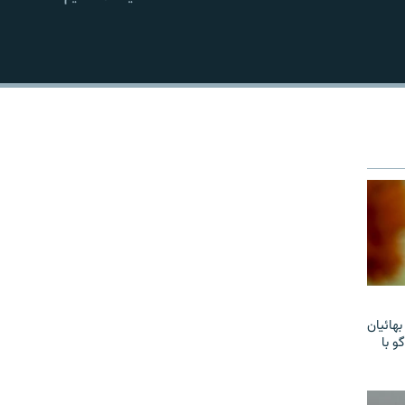
EMBED
هائیان
و با