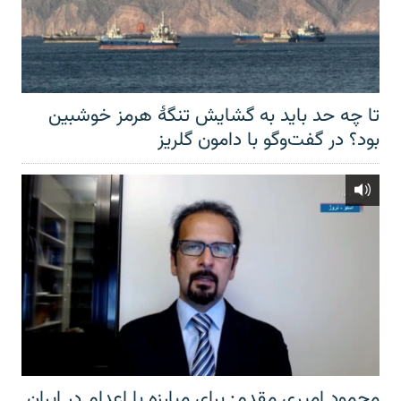
تا چه حد باید به گشایش تنگهٔ هرمز خوشبین
بود؟ در گفت‌وگو با دامون گلریز
محمود امیری مقدم: برای مبارزه با اعدام در ایران