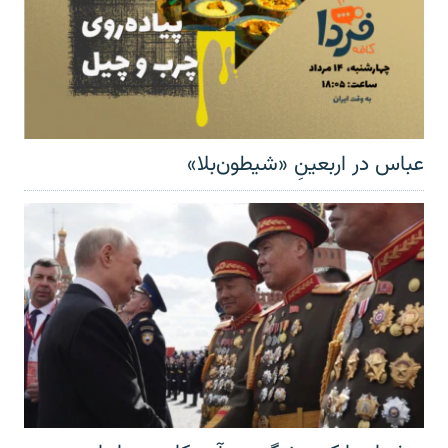
عباس در اربعینِ «شیطون‌بلا»