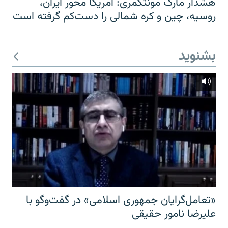
هشدار مارک مونتگمری: آمریکا محور ایران،
روسیه، چین و کره شمالی را دست‌کم گرفته است
بشنوید
«تعامل‌گرایان جمهوری اسلامی» در گفت‌وگو با
علیرضا نامور حقیقی