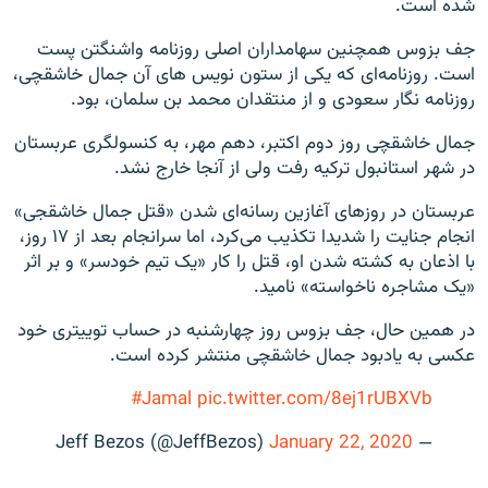
شده است.
جف بزوس همچنین سهامداران اصلی روزنامه واشنگتن پست
است. روزنامه‌ای که یکی از ستون نویس های آن جمال خاشقچی،
روزنامه نگار سعودی و از منتقدان محمد بن سلمان، بود.
جمال خاشقچی روز دوم اکتبر، دهم مهر، به کنسولگری عربستان
در شهر استانبول ترکیه رفت ولی از آنجا خارج نشد.
عربستان در روزهای آغازین رسانه‌ای شدن «قتل جمال خاشقجی»
انجام جنایت را شدیدا تکذیب می‌کرد، اما سرانجام بعد از ۱۷ روز،
با اذعان به کشته شدن او، قتل را کار «یک تیم خودسر» و بر اثر
«یک مشاجره ناخواسته» نامید.
در همین حال، جف بزوس روز چهارشنبه در حساب توییتری خود
عکسی به یادبود جمال خاشقچی منتشر کرده است.
#Jamal
pic.twitter.com/8ej1rUBXVb
January 22, 2020
— Jeff Bezos (@JeffBezos)