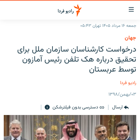
ینک‌های
ابلیت
سترسی
جمعه ۱۶ مرداد ۱۴۰۵ تهران ۰۵:۴۳
ازگشت
صفحه اصلی
جهان
ازگشت
ایران
درخواست کارشناسان سازمان ملل برای
ه
نوی
جهان
تحقیق درباره هک تلفن رئیس آمازون
صلی
رادیو
توسط عربستان
فتن
ه
پادکست
انتخاب کنید و بشنوید
رادیو فردا
فحه
چندرسانه‌ای
برنامه‌های رادیویی
ستجو
۰۳/بهمن/۱۳۹۸
زنان فردا
فرکانس‌ها
گزارش‌های تصویری
ارسال
دسترسی بدون فیلترشکن
گزارش‌های ویدئویی
English
به ما بپیوندید