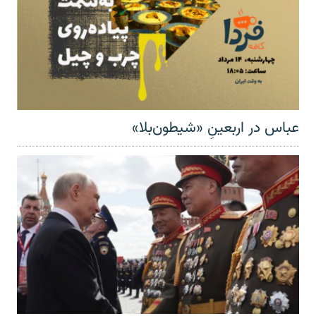
عباس در اربعینِ «شیطون‌بلا»