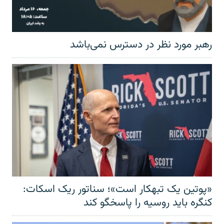
رهبر مورد نظر در دسترس نمی‌باشد
«پوتین یک تبهکار است»؛ سناتور ریک اسکات:
کنگره باید روسیه را پاسخگو کند