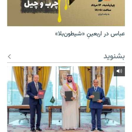
عباس در اربعینِ «شیطون‌بلا»
بشنوید