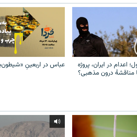
ل؛ اعدام در ایران، پروژه
عباس در اربعینِ «شیطون‌بل
مناقشهٔ درون مذهبی؟