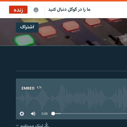
زنده
ما را در گوگل دنبال کنید
اشتراک
پخش آنلاین
پخش رادیویی
پخش آنلاین
پخش ماهواره‌ای
EMBED
No 
0:00
لینک مستقیم