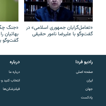
«تعامل‌گرایان جمهوری اسلامی» در
«جنگ چگو
گفت‌وگو با علیرضا نامور حقیقی
بهائیان را
گفت‌وگو با
English
رادیو فردا
درباره
به ما بپیوندید
صفحه اصلی
درباره ما
ایران
انتخاب کنید و 
جهان
فیلترشکن‌ها
پادکست
زبان‌های دیگر