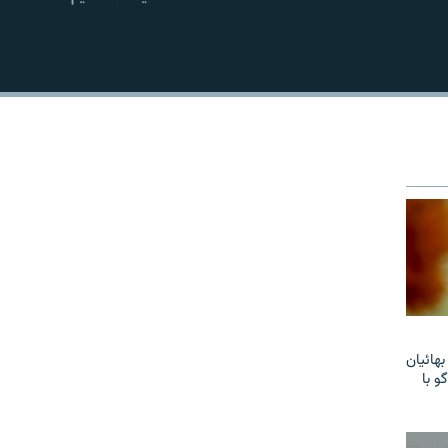
EMBED
هائیان
و با