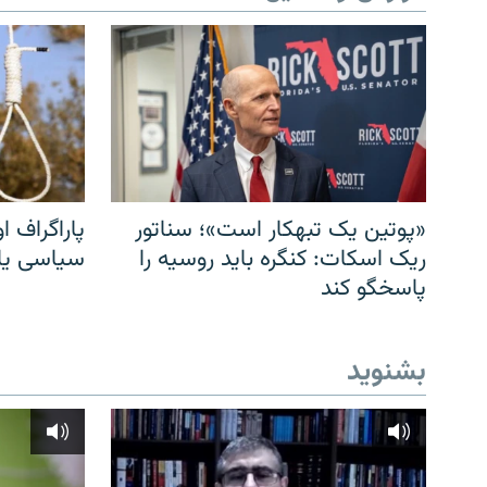
«پوتین یک تبهکار است»؛ سناتور
پاراگراف او
ریک اسکات: کنگره باید روسیه را
سیاسی یا 
پاسخگو کند
بشنوید