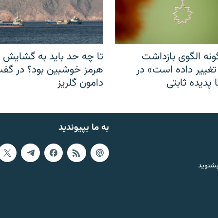
نه الگوی بازداشت
تا چه حد باید به گشایش ت
 تغییر داده است» در
هرمز خوشبین بود؟ در گفت‌
 پدیده ثابتی
دامون گلریز
به ما بپیوندید
بشنوید